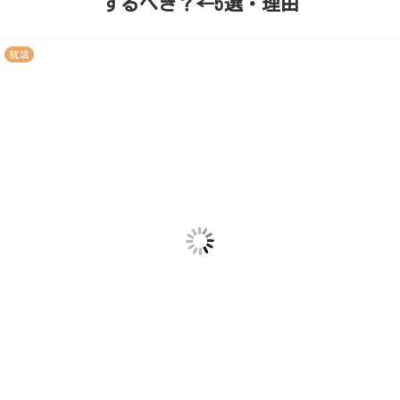
するべき？←5選・理由
就活